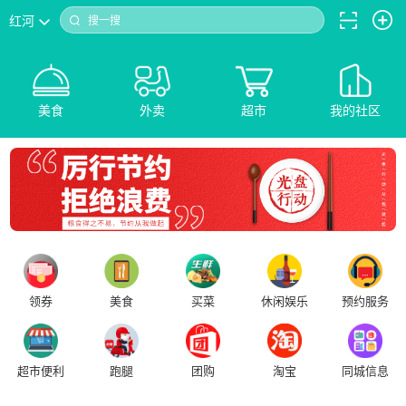
红河
搜一搜
美食
外卖
超市
我的社区
领券
美食
买菜
休闲娱乐
预约服务
超市便利
跑腿
团购
淘宝
同城信息